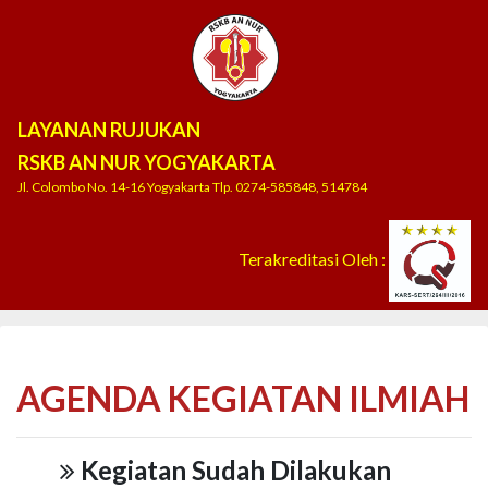
LAYANAN RUJUKAN
RSKB AN NUR YOGYAKARTA
Jl. Colombo No. 14-16 Yogyakarta Tlp. 0274-585848, 514784
Terakreditasi Oleh :
AGENDA KEGIATAN ILMIAH
Kegiatan Sudah Dilakukan